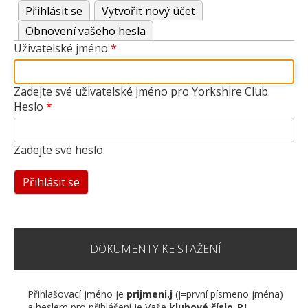
Přihlásit se
(aktivní záložka)
Vytvořit nový účet
Hlavní
Obnovení vašeho hesla
záložky
Uživatelské jméno
Zadejte své uživatelské jméno pro Yorkshire Club.
Heslo
Zadejte své heslo.
DOKUMENTY KE STAŽENÍ
Přihlašovací jméno je
prijmeni.j
(j=první písmeno jména)
a heslem pro přihlášení je Vaše
klubové číslo_PJ