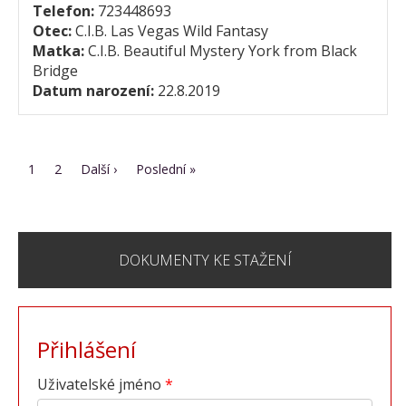
Telefon:
723448693
Otec:
C.I.B. Las Vegas Wild Fantasy
Matka:
C.I.B. Beautiful Mystery York from Black
Bridge
Datum narození:
22.8.2019
Pagination
Aktuální
1
Page
2
Následující
Další ›
Poslední
Poslední »
stránka
stránka
stránka
DOKUMENTY KE STAŽENÍ
Přihlášení
Uživatelské jméno