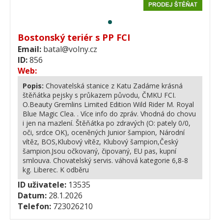
Bostonský teriér s PP FCI
Email:
batal@volny.cz
ID:
856
Web:
Popis:
Chovatelská stanice z Katu Zadáme krásná
štěňátka pejsky s průkazem původu, ČMKU FCI.
O.Beauty Gremlins Limited Edition Wild Rider M. Royal
Blue Magic Clea. . Více info do zpráv. Vhodná do chovu
i jen na mazlení. Štěňátka po zdravých (O: pately 0/0,
oči, srdce OK), oceněných Junior šampion, Národní
vítěz, BOS,Klubový vítěz, Klubový šampion,Český
šampion.Jsou očkovaný, čipovaný, EU pas, kupní
smlouva. Chovatelský servis. váhová kategorie 6,8-8
kg. Liberec. K odběru
ID uživatele:
13535
Datum:
28.1.2026
Telefon:
723026210