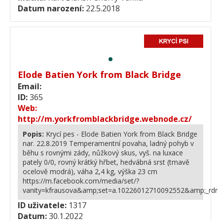
Datum narození:
22.5.2018
Elode Batien York from Black Bridge
Email:
ID:
365
Web:
http://m.yorkfromblackbridge.webnode.cz/
Popis:
Krycí pes - Elode Batien York from Black Bridge
nar. 22.8.2019 Temperamentní povaha, ladný pohyb v
běhu s rovnými zády, nůžkový skus, vyš. na luxace
pately 0/0, rovný krátký hřbet, hedvábná srst (tmavě
ocelově modrá), váha 2,4 kg, výška 23 cm
https://m.facebook.com/media/set/?
vanity=kfrausova&amp;set=a.10226012710092552&amp;_rdr
ID uživatele:
1317
Datum:
30.1.2022