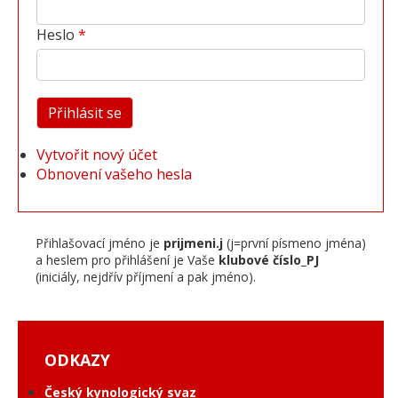
Heslo
Vytvořit nový účet
Obnovení vašeho hesla
Přihlašovací jméno je
prijmeni.j
(j=první písmeno jména)
a heslem pro přihlášení je Vaše
klubové číslo_PJ
(iniciály, nejdřív příjmení a pak jméno).
ODKAZY
Český kynologický svaz