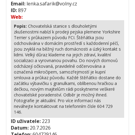
Email:
lenka.safarik@volny.cz
ID:
897
Web:
Popis:
Chovatelská stanice s dlouholetými
zkušenostmi nabízí k prodeji pejska plemene Yorkshire
Terrier s průkazem původu FCI. Štěňátka jsou
odchovávána v domácím prostředí s každodenní péčí,
jsou zvyklá na běžný ruch domácnosti a úzký kontakt s
lidmi. Velký důraz klademe na jejich zdraví, kvalitní
socializaci a vyrovnanou povahu. Do nových domovů
odcházejí očkovaná, pravidelně odčervována a
označená mikročipem, samozřejmostí je kupní
smlouva a průkaz původu. Každé štěňátko dostane do
začátku výbavičku s granulkami, oblíbenou hračkou a
dečkou, novým majitelům rádi poskytneme veškeré
chovatelské poradenství. Odběr je možný ihned.
Fotografie je aktuální. Pro více informací nás
neváhejte kontaktovat na telefonním čísle 604 729
146.
ID uživatele:
223
Datum:
20.7.2026
Telefon:
604729146