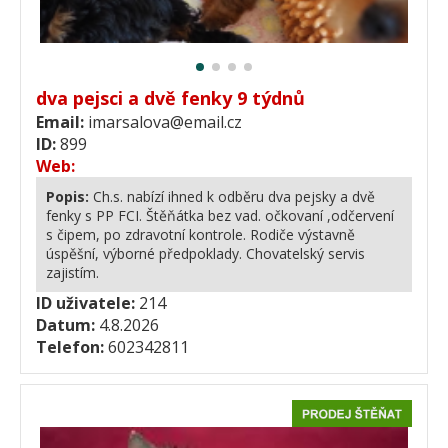
dva pejsci a dvě fenky 9 týdnů
Email:
imarsalova@email.cz
ID:
899
Web:
Popis:
Ch.s. nabízí ihned k odběru dva pejsky a dvě
fenky s PP FCI. Štěňátka bez vad. očkovaní ,odčervení
s čipem, po zdravotní kontrole. Rodiče výstavně
úspěšní, výborné předpoklady. Chovatelský servis
zajistím.
ID uživatele:
214
Datum:
4.8.2026
Telefon:
602342811