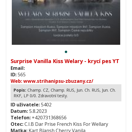
Surprise Vanilla Kiss Welary - krycí pes YT
Email:
ID:
565
Web:
www.strihanipsu-zbuzany.cz/
Popis:
Champ. CZ, Champ. RUS, Jun. Ch. RUS, Jun. Ch.
RKF, LP 0/0. Zdravotní testy.
ID uživatele:
5402
Datum:
5.8.2023
Telefon:
+420731368656
Otec:
C.I.B Dar Prise French Kiss For Wellary
Matka:
Kart Blansh Cherry Vanila