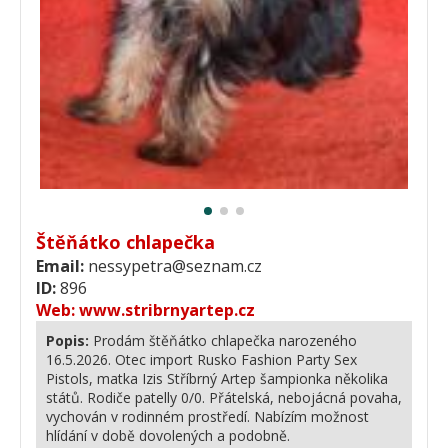
Štěňátko chlapečka
Email:
nessypetra@seznam.cz
ID:
896
Web:
www.stribrnyartep.cz
Popis:
Prodám štěňátko chlapečka narozeného
16.5.2026. Otec import Rusko Fashion Party Sex
Pistols, matka Izis Stříbrný Artep šampionka několika
států. Rodiče patelly 0/0. Přátelská, nebojácná povaha,
vychován v rodinném prostředí. Nabízím možnost
hlídání v době dovolených a podobně.