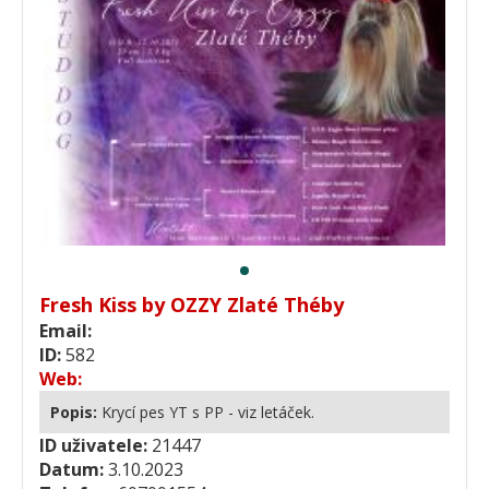
Fresh Kiss by OZZY Zlaté Théby
Email:
ID:
582
Web:
Popis:
Krycí pes YT s PP - viz letáček.
ID uživatele:
21447
Datum:
3.10.2023