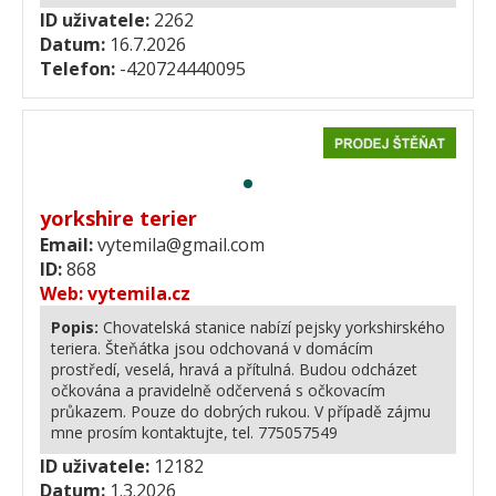
ID uživatele:
2262
Datum:
16.7.2026
Telefon:
-420724440095
yorkshire terier
Email:
vytemila@gmail.com
ID:
868
Web:
vytemila.cz
Popis:
Chovatelská stanice nabízí pejsky yorkshirského
teriera. Šteňátka jsou odchovaná v domácím
prostředí, veselá, hravá a přítulná. Budou odcházet
očkována a pravidelně odčervená s očkovacím
průkazem. Pouze do dobrých rukou. V případě zájmu
mne prosím kontaktujte, tel. 775057549
ID uživatele:
12182
Datum:
1.3.2026