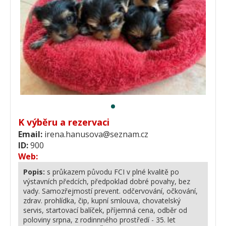
K výběru a rezervaci
Email:
irena.hanusova@seznam.cz
ID:
900
Web:
Popis:
s průkazem původu FCI v plné kvalitě po
výstavních předcích, předpoklad dobré povahy, bez
vady. Samozřejmostí prevent. odčervování, očkování,
zdrav. prohlídka, čip, kupní smlouva, chovatelský
servis, startovací balíček, příjemná cena, odběr od
poloviny srpna, z rodinnného prostředí - 35. let