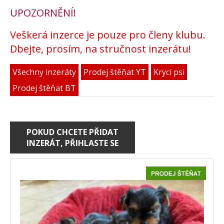
UPOZORNĚNÍ!
Veškerá inzerce je pouze pro členy klubu.
Dbejte, prosím, na stručnost inzerátu!
Všechny inzeráty
Prodej štěňat YT
Krycí psi
Prodej štěňat BT
POKUD CHCETE PŘIDAT
INZERÁT, PŘIHLASTE SE