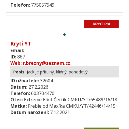
Telefon:
775057549
Krytí YT
Email:
ID:
867
Web:
r.brezny@seznam.cz
Popis:
Jack je přítulný, klidný, pohodový.
ID uživatele:
32604
Datum:
27.2.2026
Telefon:
603704470
Otec:
Extreme Eliot Čertík CMKU/YT/65489/16/18
Matka:
Frebie od Maxíka CMKU/YT/42446/14/15
Datum narození:
7.12.2021