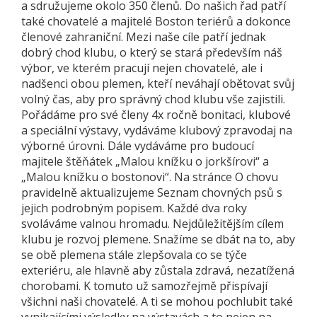
a sdružujeme okolo 350 členů. Do našich řad patří
také chovatelé a majitelé Boston teriérů a dokonce
členové zahraniční. Mezi naše cíle patří jednak
dobrý chod klubu, o který se stará především náš
výbor, ve kterém pracují nejen chovatelé, ale i
nadšenci obou plemen, kteří neváhají obětovat svůj
volný čas, aby pro správný chod klubu vše zajistili.
Pořádáme pro své členy 4x ročně bonitaci, klubové
a speciální výstavy, vydáváme klubový zpravodaj na
výborné úrovni. Dále vydáváme pro budoucí
majitele štěňátek „Malou knížku o jorkšírovi“ a
„Malou knížku o bostonovi“. Na stránce O chovu
pravidelně aktualizujeme Seznam chovných psů s
jejich podrobným popisem. Každé dva roky
svoláváme valnou hromadu. Nejdůležitějším cílem
klubu je rozvoj plemene. Snažíme se dbát na to, aby
se obě plemena stále zlepšovala co se týče
exteriéru, ale hlavně aby zůstala zdravá, nezatížená
chorobami. K tomuto už samozřejmě přispívají
všichni naši chovatelé. A ti se mohou pochlubit také
vynikajícími výsledky na výstavách a to nejen na