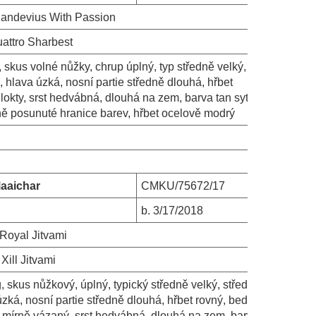
andevius With Passion
attro Sharbest
 skus volné nůžky, chrup úplný, typ středně velký,
, hlava úzká, nosní partie středně dlouhá, hřbet
 lokty, srst hedvábná, dlouhá na zem, barva tan sytě
rně posunuté hranice barev, hřbet ocelově modrý
Maaichar
CMKU/75672/17
b.
3/17/2018
 Royal Jitvami
Xill Jitvami
, skus nůžkový, úplný, typický středně velký, středně
úzká, nosní partie středně dlouhá, hřbet rovný, bedra
 mírně vázaný, srst hedvábná, dlouhá na zem, barva