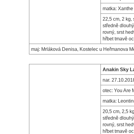
matka:
Xanthe
22,5 cm, 2 kg,
středně dlouhý
rovný, srst he
hřbet tmavě o
maj:
Mrláková Denisa, Kostelec u Heřmanova M
Anakin Sky La
nar.
27.10.201
otec:
You Are M
matka:
Leonti
20,5 cm, 2,5 k
středně dlouhý
rovný, srst he
hřbet tmavě o