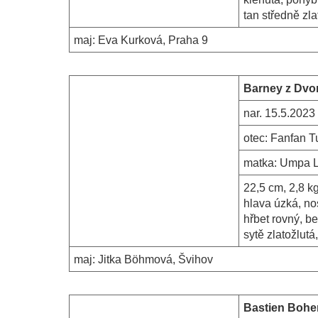
tan středně zl
maj:
Eva Kurková, Praha 9
Barney z Dvo
nar.
15.5.2023
otec:
Fanfan Tu
matka:
Umpa L
22,5 cm, 2,8 k
hlava úzká, no
hřbet rovný, b
sytě zlatožlut
maj:
Jitka Böhmová, Švihov
Bastien Bohe