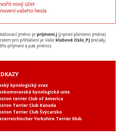
tvořit nový účet
novení vašeho hesla
hlašovací jméno je
prijmeni.j
(j=první písmeno jména)
eslem pro přihlášení je Vaše
klubové číslo_PJ
(iniciály,
dřív příjmení a pak jméno).
DKAZY
eský kynologický svaz
eskomoravská kynologická unie
oston terrier Club of America
oston Terrier Club Kanada
oston Terrier Club Švýcarsko
sterreichischer Yorkshire Terrier Klub