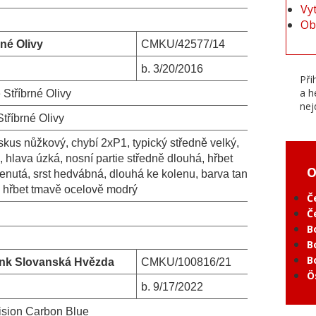
Vy
Ob
rné Olivy
CMKU/42577/14
b.
3/20/2016
Při
a h
Stříbrné Olivy
nej
Stříbrné Olivy
 skus nůžkový, chybí 2xP1, typický středně velký,
, hlava úzká, nosní partie středně dlouhá, hřbet
O
lenutá, srst hedvábná, dlouhá ke kolenu, barva tan
á, hřbet tmavě ocelově modrý
Č
Č
B
B
B
nk Slovanská Hvězda
CMKU/100816/21
Ö
b.
9/17/2022
ision Carbon Blue