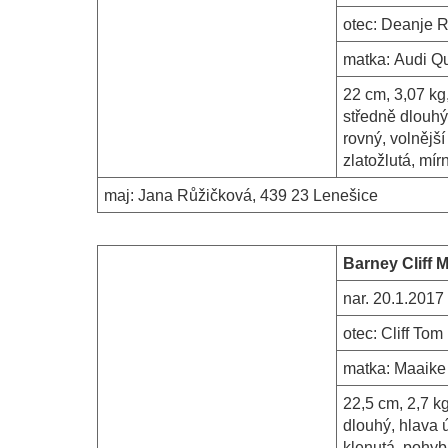
otec:
Deanje R
matka:
Audi Qu
22 cm, 3,07 kg,
středně dlouhý
rovný, volnější
zlatožlutá, mí
maj:
Jana Růžičková, 439 23 Lenešice
Barney Cliff 
nar.
20.1.2017
otec:
Cliff Tom
matka:
Maaike 
22,5 cm, 2,7 kg
dlouhý, hlava 
klenutá, pohyb