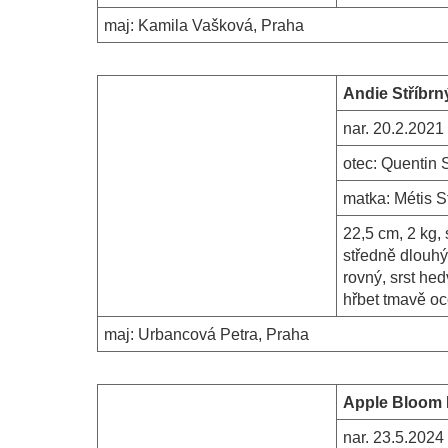
maj:
Kamila Vašková, Praha
Andie Stříbrn
nar.
20.2.2021
otec:
Quentin S
matka:
Métis S
22,5 cm, 2 kg,
středně dlouhý
rovný, srst he
hřbet tmavě oc
maj:
Urbancová Petra, Praha
Apple Bloom 
nar.
23.5.2024