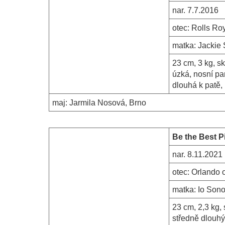
nar.
7.7.2016
otec:
Rolls Ro
matka:
Jackie 
23 cm, 3 kg, sk
úzká, nosní par
dlouhá k patě,
maj:
Jarmila Nosová, Brno
Be the Best P
nar.
8.11.2021
otec:
Orlando 
matka:
Io Sono
23 cm, 2,3 kg,
středně dlouhý