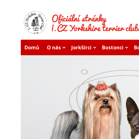
Přejít
k
hlavnímu
obsahu
Domů
O nás
Jorkšírci
Bostonci
B