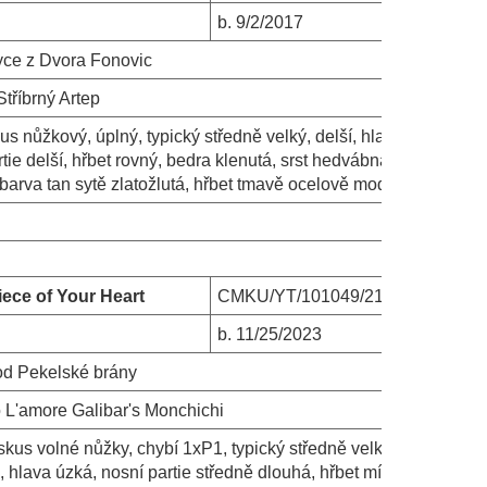
b.
9/2/2017
yce z Dvora Fonovic
Stříbrný Artep
us nůžkový, úplný, typický středně velký, delší, hlava
tie delší, hřbet rovný, bedra klenutá, srst hedvábná,
 barva tan sytě zlatožlutá, hřbet tmavě ocelově modrý
iece of Your Heart
CMKU/YT/101049/21
b.
11/25/2023
od Pekelské brány
 L'amore Galibar's Monchichi
 skus volné nůžky, chybí 1xP1, typický středně velký,
, hlava úzká, nosní partie středně dlouhá, hřbet mírně