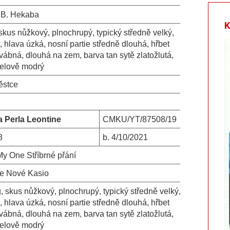
 B. Hekaba
 skus nůžkový, plnochrupý, typický středně velký,
, hlava úzká, nosní partie středně dlouhá, hřbet
dvábná, dlouhá na zem, barva tan sytě zlatožlutá,
celově modrý
ěstce
 Perla Leontine
CMKU/YT/87508/19
8
b.
4/10/2021
y One Stříbrné přání
ne Nové Kasio
g, skus nůžkový, plnochrupý, typický středně velký,
, hlava úzká, nosní partie středně dlouhá, hřbet
dvábná, dlouhá na zem, barva tan sytě zlatožlutá,
celově modrý