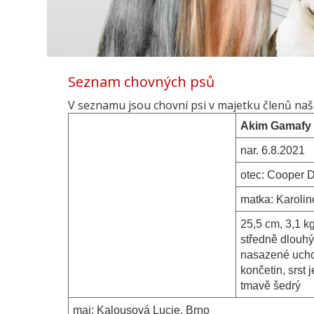
Seznam chovných psů
V seznamu jsou chovní psi v majetku členů na
Akim Gamafy 
nar.
6.8.2021
otec:
Cooper D
matka:
Karolin
25,5 cm, 3,1 k
středně dlouhý
nasazené ucho,
končetin, srst 
tmavě šedrý
maj:
Kalousová Lucie, Brno