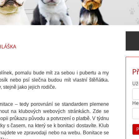
HLÁŠKA
P
plínek, pomalu bude mít za sebou i pubertu a my
psík nebo psí slečna budou mít vlastní štěňátka.
Už
 stejně jako jejich rodiče.
He
onitace – tedy porovnání se standardem plemene
édnout na klubových webových stránkách. Zde se
okopii průkazu původu a potvrzení o platbě. V týdnu
tky s časem, na který se k bonitaci dostavíte. Klub
 najdete ve zpravodaji nebo na webu. Bonitace se