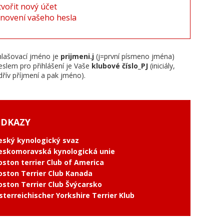
tvořit nový účet
novení vašeho hesla
hlašovací jméno je
prijmeni.j
(j=první písmeno jména)
eslem pro přihlášení je Vaše
klubové číslo_PJ
(iniciály,
dřív příjmení a pak jméno).
DKAZY
eský kynologický svaz
eskomoravská kynologická unie
oston terrier Club of America
oston Terrier Club Kanada
oston Terrier Club Švýcarsko
sterreichischer Yorkshire Terrier Klub