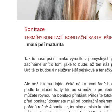
Bonitace
TERMÍNY BONITACÍ
BONITAČNÍ KARTA
PŘI
-
-
-
malá psí maturita
Tak to naše psí miminko vyrostlo z pomyslných 
začínáme snít o tom, jaké to bude, až ten náš 
Určitě to budou ti nejúžasnější pejskové a fenečky,
Ale než k tomu dojde, čeká nás v první řadě b
podle bonitační karty, kterou si můžete prohl
můžete rovnou na bonitaci přihlásit. Přiložíte fot
před bonitací dostanete mail od bonitační referen
pořádá ročně 4 bonitace, termíny a místo konání