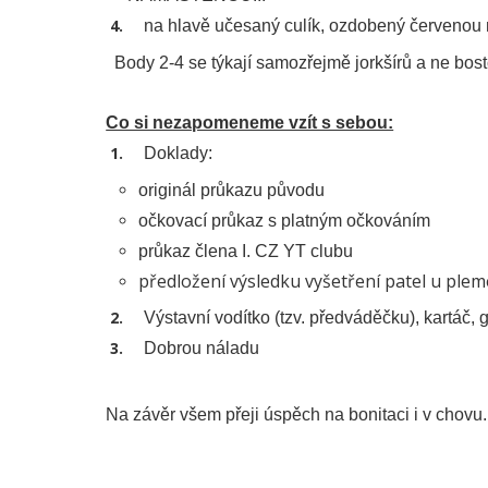
na hlavě učesaný culík, ozdobený červenou 
Body 2-4 se týkají samozřejmě jorkšírů a ne bos
Co si nezapomeneme vzít s sebou:
Doklady:
originál průkazu původu
očkovací průkaz s platným očkováním
průkaz člena I. CZ YT clubu
předložení výsledku vyšetření patel u plem
Výstavní vodítko (tzv. předváděčku), kartáč, 
Dobrou náladu
Na závěr všem přeji úspěch na bonitaci i v chovu.