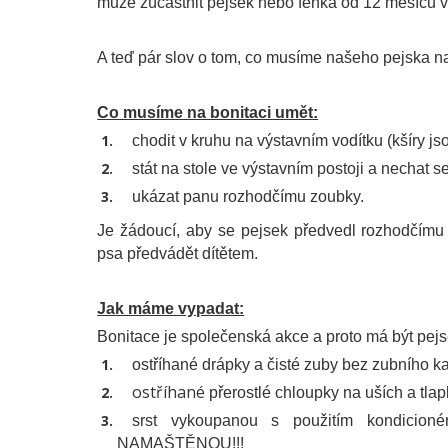
může zúčastnit pejsek nebo fenka od 12 měsíců 
A teď pár slov o tom, co musíme našeho pejska 
Co musíme na bonitaci umět:
chodit v kruhu na výstavním vodítku (kšíry j
stát na stole ve výstavním postoji a nechat 
ukázat panu rozhodčímu zoubky.
Je žádoucí, aby se pejsek předvedl rozhodčímu 
psa předvádět dítětem.
Jak máme vypadat:
Bonitace je společenská akce a proto má být pejs
ostříhané drápky a čisté zuby bez zubního 
ostříhané
přerostlé chloupky na uších a tla
srst vykoupanou s použitím kondicio
NAMAŠTĚNOU!!!