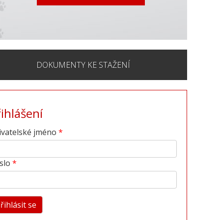
DOKUMENTY KE STAŽENÍ
řihlášení
ivatelské jméno
slo