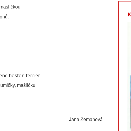
mašličkou.
tonů.
ene boston terrier
gumičky, mašličku,
Jana Zemanová