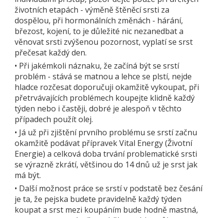
životních etapách - výměně štěněcí srsti za
dospělou, při hormonálních změnách - hárání,
březost, kojení, to je důležité nic nezanedbat a
věnovat srsti zvýšenou pozornost, vyplatí se srst
přečesat každý den.
•
Při jakémkoli náznaku, že začíná být se srstí
problém - stává se matnou a lehce se plstí, nejde
hladce rozčesat doporučuji okamžitě vykoupat, při
přetrvávajících problémech koupejte klidně každý
týden nebo i častěji, dobré je alespoň v těchto
případech použít olej.
•
Já už při zjištění prvního problému se srstí začnu
okamžitě podávat přípravek Vital Energy (Životní
Energie) a celková doba trvání problematické srsti
se výrazně zkrátí, většinou do 14 dnů už je srst jak
má být.
•
Další možnost práce se srstí v podstatě bez česání
je ta, že pejska budete pravidelně každý týden
koupat a srst mezi koupáním bude hodně mastná,