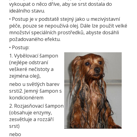
vykoupat o něco dříve, aby se srst dostala do
ideálního stavu.
•
Postup je v podstatě stejný jako u mezivýstavní
péče, pouze se nepoužívá olej. Dále lze použít velké
množství speciálních prostředků, abyste dosáhli
požadovaného efektu.
•
Postup:
1. Vybělovací šampon
(nejlépe odstraní
veškeré nečistoty a
zejména olej),
nebo u světlých barev
srsti2. Jemný šampon s
kondicionérem
2. Rozjasňovací šampon
(obsahuje enzymy,
zesvětluje a rozzáří
srst)
nebo