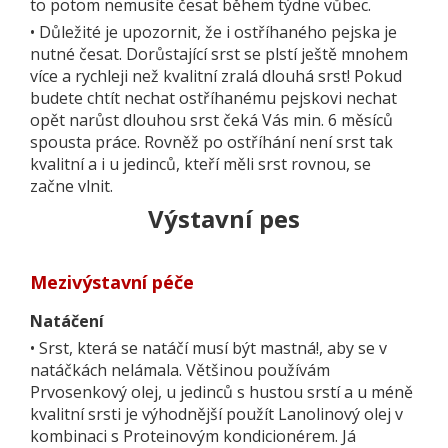
to potom nemusíte česat během týdne vůbec.
•
Důležité je upozornit, že i ostříhaného pejska je
nutné česat. Dorůstající srst se plstí ještě mnohem
více a rychleji než kvalitní zralá dlouhá srst! Pokud
budete chtít nechat ostříhanému pejskovi nechat
opět narůst dlouhou srst čeká Vás min. 6 měsíců
spousta práce. Rovněž po ostříhání není srst tak
kvalitní a i u jedinců, kteří měli srst rovnou, se
začne vlnit.
Výstavní pes
Mezivýstavní péče
Natáčení
•
Srst, která se natáčí musí být mastná!, aby se v
natáčkách nelámala. Většinou používám
Prvosenkový olej, u jedinců s hustou srstí a u méně
kvalitní srsti je výhodnější použít Lanolinový olej v
kombinaci s Proteinovým kondicionérem. Já