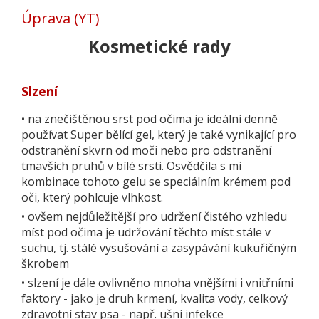
Úprava (YT)
Kosmetické rady
Slzení
•
na znečištěnou srst pod očima je ideální denně
používat Super bělící gel, který je také vynikající pro
odstranění skvrn od moči nebo pro odstranění
tmavších pruhů v bílé srsti. Osvědčila s mi
kombinace tohoto gelu se speciálním krémem pod
oči, který pohlcuje vlhkost.
•
ovšem nejdůležitější pro udržení čistého vzhledu
míst pod očima je udržování těchto míst stále v
suchu, tj. stálé vysušování a zasypávání kukuřičným
škrobem
•
slzení je dále ovlivněno mnoha vnějšími i vnitřními
faktory - jako je druh krmení, kvalita vody, celkový
zdravotní stav psa - např. ušní infekce