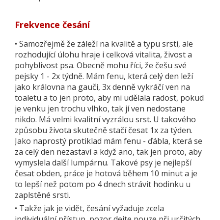
Frekvence česání
•
Samozřejmě že záleží na kvalitě a typu srsti, ale
rozhodující úlohu hraje i celková vitalita, živost a
pohyblivost psa. Obecně mohu říci, že češu své
pejsky 1 - 2x týdně. Mám fenu, která celý den leží
jako královna na gauči, 3x denně vykráčí ven na
toaletu a to jen proto, aby mi udělala radost, pokud
je venku jen trochu vlhko, tak jí ven nedostane
nikdo. Má velmi kvalitní vyzrálou srst. U takového
způsobu života skutečně stačí česat 1x za týden.
Jako naprostý protiklad mám fenu - ďábla, která se
za celý den nezastaví a když ano, tak jen proto, aby
vymyslela další lumpárnu. Takové psy je nejlepší
česat obden, práce je hotová během 10 minut a je
to lepší než potom po 4 dnech strávit hodinku u
zaplstěné srsti.
•
Takže jak je vidět, česání vyžaduje zcela
individuální přístup, pozor dejte pouze při určitých