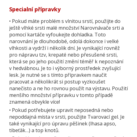
Specialní přípravky
•
Pokud máte problém s vlnitou srstí, použijte do
ještě vlhké srsti malé množství Narovnávače srti a
pomocí kartáče vyfoukejte dohladka. Toto
narovnání je dlouhodobé, odolá dokonce i velké
vlhkosti a vydrží i několik dní. Je vynikající rovněž
pro nápravu tzv, krepaté nebo přesušené srsti,
která se po jeho použití změní téměř k nepoznání
v hedvábnou. Je to i výborný prostředek zvyšující
lesk. Je nutné se s tímto přípravkem naučit
pracovat a několikrát si postup vyzkoušet
nanečisto a ne ho rovnou použít na výstavu. Použití
menšího množství přípravku v tomto případě
znamená obvykle více!
•
Pokud potřebujete upravit neposedná nebo
nepoddajná místa v srsti, použijte Tvarovací gel. Je
také vynikající pro úpravu pěšinek (lhasa apso,
tibeťák…) a top knotů.