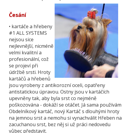
Česání
•
kartáče a hřebeny
#1 ALL SYSTEMS
nejsou sice
nejlevnější, nicméně
velmi kvalitní a
profesionální, což
se projeví při
údržbě srsti. Hroty
kartáčů a hřebenů
jsou vyrobeny z antikorozní oceli, opatřeny
antistatickou úpravou. Ostny jsou v kartáčích
upevněny tak, aby byla srst co nejméně
poškozována - dokáží se otáčet. Já sama používám
Obdelníkový kartáč, nový Kartáč s dlouhými hroty
na jemnou srst a nemohu si vynachválit Hřeben na
zacuchanou srst, bez něj si už práci nedovedu
vůbec představit.