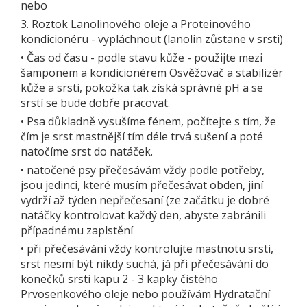
nebo
3. Roztok Lanolinového oleje a Proteinového
kondicionéru - vypláchnout (lanolin zůstane v srsti)
•
Čas od času - podle stavu kůže - použijte mezi
šamponem a kondicionérem Osvěžovač a stabilizér
kůže a srsti, pokožka tak získá správné pH a se
srstí se bude dobře pracovat.
•
Psa důkladně vysušíme fénem, počítejte s tím, že
čím je srst mastnější tím déle trvá sušení a poté
natočíme srst do natáček.
•
natočené psy přečesávám vždy podle potřeby,
jsou jedinci, které musím přečesávat obden, jiní
vydrží až týden nepřečesaní (ze začátku je dobré
natáčky kontrolovat každý den, abyste zabránili
případnému zaplstění
•
při přečesávání vždy kontrolujte mastnotu srsti,
srst nesmí být nikdy suchá, já při přečesávání do
konečků srsti kapu 2 - 3 kapky čistého
Prvosenkového oleje nebo používám Hydratační