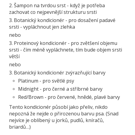
2. Šampon na tvrdou srst - když je potřeba
zachovat co nejpevnější strukturu srsti
3. Botanický kondicionér - pro dosažení padavé
srsti - vypláchnout jen zlehka
nebo
3. Proteinový kondicionér - pro zvětšení objemu
srsti - čím méně vypláchnete, tím bude objem srsti
větší
nebo
3. Botanický kondicionér zvýrazňující barvy
Platinum - pro světlé psy
Midnight - pro černé a stříbrné barvy
Red/Brown - pro červené, hnědé, plavé barvy
Tento kondicionér působí jako přeliv, nikdo
nepozná že nejde o přirozenou barvu psa. (Snad
nejvíce je oblíbený u jorků, pudlů, kníračů,
briardů…)