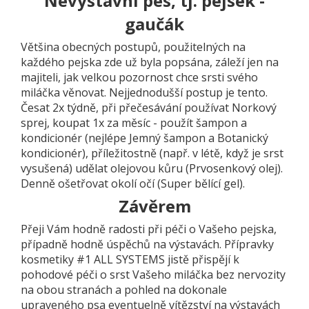
Nevýstavní pes, tj. pejsek -
gaučák
Většina obecných postupů, použitelných na
každého pejska zde už byla popsána, záleží jen na
majiteli, jak velkou pozornost chce srsti svého
miláčka věnovat. Nejjednodušší postup je tento.
Česat 2x týdně, při přečesávání používat Norkový
sprej, koupat 1x za měsíc - použít šampon a
kondicionér (nejlépe Jemný šampon a Botanický
kondicionér), příležitostně (např. v létě, když je srst
vysušená) udělat olejovou kůru (Prvosenkový olej).
Denně ošetřovat okolí očí (Super bělící gel).
Závěrem
Přeji Vám hodně radosti při péči o Vašeho pejska,
případně hodně úspěchů na výstavách. Přípravky
kosmetiky #1 ALL SYSTEMS jistě přispějí k
pohodové péči o srst Vašeho miláčka bez nervozity
na obou stranách a pohled na dokonale
upraveného psa eventuelně vítězství na výstavách