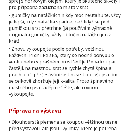
sprej s norkovým olejem, který je skutečně skvělý i
pro případná zacuchaná místa v srsti
•
gumičky na natáčkách nikdy moc neutahujte, vždy
je lepší, když natáčka spadne, než když se pod
gumičkou srst přetrhne (já používám výhradně
originální gumičky, vždy obtočím natáčku jen 2
krát)
•
Znovu vykoupejte podle potřeby, většinou
každých 14 dní. Pejska, který se hodně pohybuje
venku nebo v prašném prostředí je třeba koupat
častěji, na mastnou srst se rychle chytá špína a
prach a při přečesávání se tím srst obrušuje a tím
se celkově zhoršuje její kvalita. Proto špinavého
mastného psa raději nečešte, ale rovnou
vykoupejte.
Příprava na výstavu
•
Dlouhosrstá plemena se koupou většinou těsně
před výstavou, ale jsou i výjimky, které je potřeba