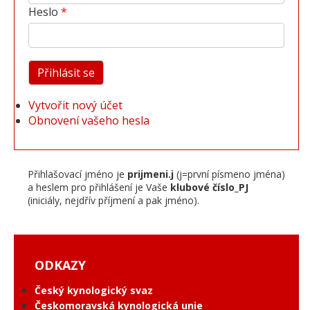
Heslo
Vytvořit nový účet
Obnovení vašeho hesla
Přihlašovací jméno je
prijmeni.j
(j=první písmeno jména)
a heslem pro přihlášení je Vaše
klubové číslo_PJ
(iniciály, nejdřív příjmení a pak jméno).
ODKAZY
Český kynologický svaz
Českomoravská kynologická unie