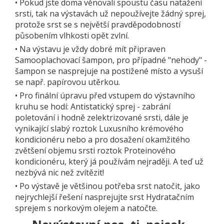
•
Pokud jste doma věnovali spoustu času natažení
srsti, tak na výstavách už nepoužívejte žádný sprej,
protože srst se s největší pravděpodobností
působením vlhkosti opět zvlní.
•
Na výstavu je vždy dobré mít připraven
Samooplachovací šampon, pro případné "nehody" -
šampon se nasprejuje na postižené místo a vysuší
se např. papírovou utěrkou.
•
Pro finální úpravu před vstupem do výstavního
kruhu se hodí: Antistatický sprej - zabrání
poletování i hodně zelektrizované srsti, dále je
vynikající slabý roztok Luxusního krémového
kondicionéru nebo a pro dosažení okamžitého
zvětšení objemu srsti roztok Proteinového
kondicionéru, který já používám nejraději. A teď už
nezbývá nic než zvítězit!
•
Po výstavě je většinou potřeba srst natočit, jako
nejrychlejší řešení nasprejujte srst Hydratačním
sprejem s norkovým olejem a natočte.