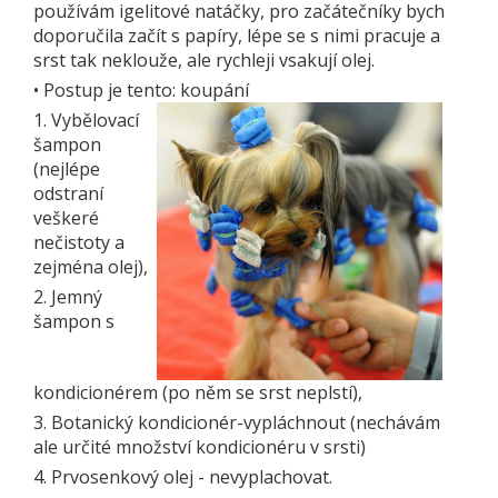
používám igelitové natáčky, pro začátečníky bych
doporučila začít s papíry, lépe se s nimi pracuje a
srst tak neklouže, ale rychleji vsakují olej.
•
Postup je tento: koupání
1. Vybělovací
šampon
(nejlépe
odstraní
veškeré
nečistoty a
zejména olej),
2. Jemný
šampon s
kondicionérem (po něm se srst neplstí),
3. Botanický kondicionér-vypláchnout (nechávám
ale určité množství kondicionéru v srsti)
4. Prvosenkový olej - nevyplachovat.