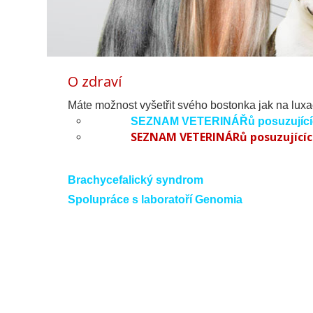
O zdraví
Máte možnost vyšetřit svého bostonka jak na luxaci
SEZNAM VETERINÁŘů posuzujících
SEZNAM VETERINÁRů posuzujících
Brachycefalický syndrom
Spolupráce s laboratoří Genomia