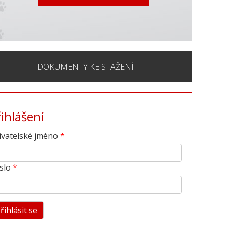
DOKUMENTY KE STAŽENÍ
řihlášení
ivatelské jméno
slo