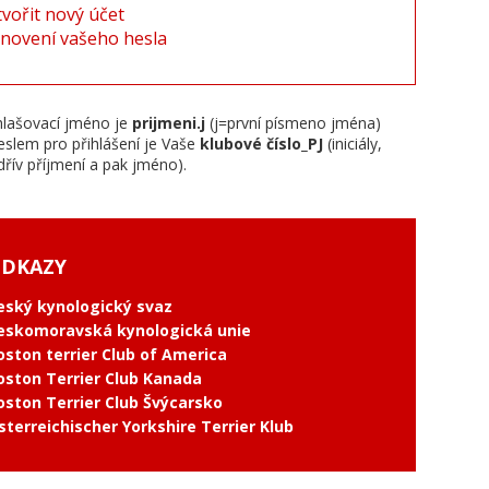
tvořit nový účet
novení vašeho hesla
hlašovací jméno je
prijmeni.j
(j=první písmeno jména)
eslem pro přihlášení je Vaše
klubové číslo_PJ
(iniciály,
dřív příjmení a pak jméno).
DKAZY
eský kynologický svaz
eskomoravská kynologická unie
oston terrier Club of America
oston Terrier Club Kanada
oston Terrier Club Švýcarsko
sterreichischer Yorkshire Terrier Klub