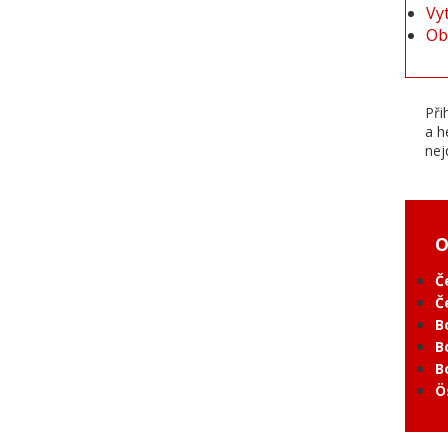
Vy
Ob
Při
a h
nej
O
Č
Č
B
B
B
Ö