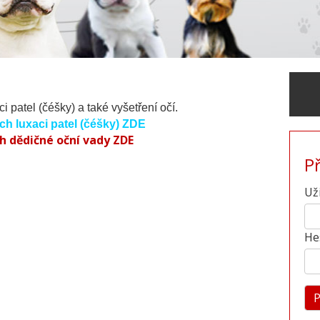
 patel (čéšky) a také vyšetření očí.
 luxaci patel (čéšky) ZDE
 dědičné oční vady ZDE
P
Už
He