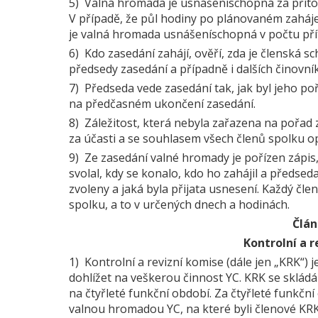
5) Valná hromada je usnášeníschopná za příto
V případě, že půl hodiny po plánovaném zaháje
je valná hromada usnášeníschopná v počtu př
6) Kdo zasedání zahájí, ověří, zda je členská s
předsedy zasedání a případně i dalších činovníků
7) Předseda vede zasedání tak, jak byl jeho p
na předčasném ukončení zasedání.
8) Záležitost, která nebyla zařazena na pořad 
za účasti a se souhlasem všech členů spolku o
9) Ze zasedání valné hromady je pořízen zápis
svolal, kdy se konalo, kdo ho zahájil a předsed
zvoleny a jaká byla přijata usnesení. Každý čle
spolku, a to v určených dnech a hodinách.
Člán
Kontrolní a 
1) Kontrolní a revizní komise (dále jen „KRK“)
dohlížet na veškerou činnost YC. KRK se skládá
na čtyřleté funkční období. Za čtyřleté funkč
valnou hromadou YC, na které byli členové KR