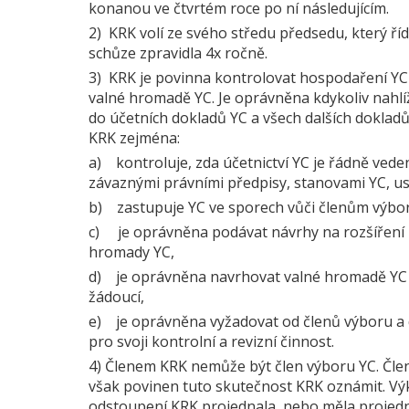
konanou ve čtvrtém roce po ní následujícím.
2) KRK volí ze svého středu předsedu, který řídí
schůze zpravidla 4x ročně.
3) KRK je povinna kontrolovat hospodaření YC 
valné hromadě YC. Je oprávněna kdykoliv nahlí
do účetních dokladů YC a všech dalších dokladů
KRK zejména:
a) kontroluje, zda účetnictví YC je řádně vede
závaznými právními předpisy, stanovami YC, u
b) zastupuje YC ve sporech vůči členům výboru
c) je oprávněna podávat návrhy na rozšíření
hromady YC,
d) je oprávněna navrhovat valné hromadě YC i
žádoucí,
e) je oprávněna vyžadovat od členů výboru a 
pro svoji kontrolní a revizní činnost.
4) Členem KRK nemůže být člen výboru YC. Člen
však povinen tuto skutečnost KRK oznámit. Vý
odstoupení KRK projednala, nebo měla projedn