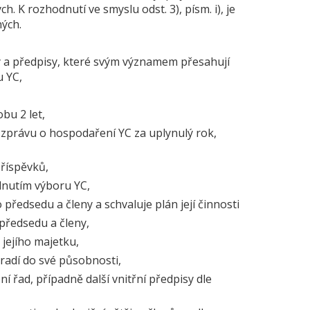
h. K rozhodnutí ve smyslu odst. 3), písm. i), je
ých.
y a předpisy, které svým významem přesahují
u YC,
bu 2 let,
 zprávu o hospodaření YC za uplynulý rok,
příspěvků,
dnutím výboru YC,
o předsedu a členy a schvaluje plán její činnosti
 předsedu a členy,
jejího majetku,
hradí do své působnosti,
í řad, případně další vnitřní předpisy dle