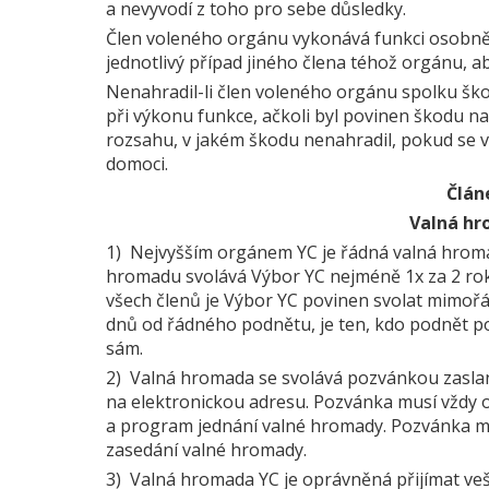
a nevyvodí z toho pro sebe důsledky.
Člen voleného orgánu vykonává funkci osobně;
jednotlivý případ jiného člena téhož orgánu, ab
Nenahradil-li člen voleného orgánu spolku šk
při výkonu funkce, ačkoli byl povinen škodu nahr
rozsahu, v jakém škodu nenahradil, pokud se 
domoci.
Člán
Valná h
1) Nejvyšším orgánem YC je řádná valná hroma
hromadu svolává Výbor YC nejméně 1x za 2 rok
všech členů je Výbor YC povinen svolat mimoř
dnů od řádného podnětu, je ten, kdo podnět p
sám.
2) Valná hromada se svolává pozvánkou zasla
na elektronickou adresu. Pozvánka musí vždy 
a program jednání valné hromady. Pozvánka m
zasedání valné hromady.
3) Valná hromada YC je oprávněná přijímat veš