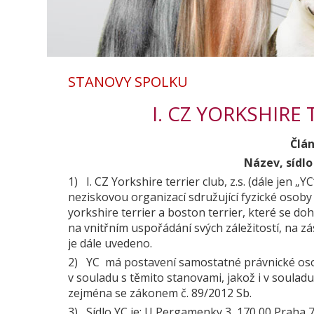
STANOVY SPOLKU
I. CZ YORKSHIRE 
Člán
Název, sídl
1) I. CZ Yorkshire terrier club, z.s. (dále jen „
neziskovou organizací sdružující fyzické osoby
yorkshire terrier a boston terrier, které se 
na vnitřním uspořádání svých záležitostí, na zá
je dále uvedeno.
2) YC má postavení samostatné právnické osoby
v souladu s těmito stanovami, jakož i v soulad
zejména se zákonem č. 89/2012 Sb.
3) Sídlo YC je: U Pergamenky 3, 170 00 Praha 7