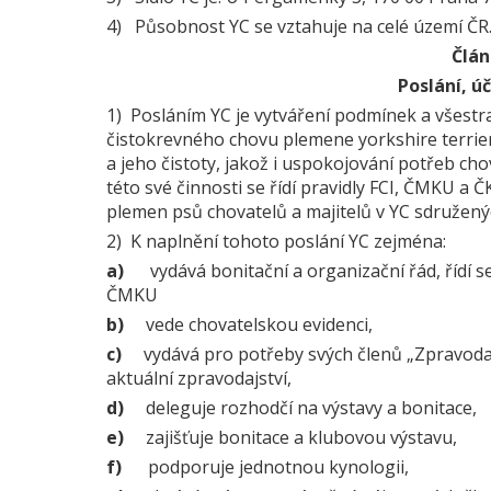
4) Působnost YC se vztahuje na celé území ČR
Člán
Poslání, úč
1) Posláním YC je vytváření podmínek a všestr
čistokrevného chovu plemene yorkshire terrier
a jeho čistoty, jakož i uspokojování potřeb cho
této své činnosti se řídí pravidly FCI, ČMKU a
plemen psů chovatelů a majitelů v YC sdružený
2) K naplnění tohoto poslání YC zejména:
a)
vydává bonitační a organizační řád, řídí
ČMKU
b)
vede chovatelskou evidenci,
c)
vydává pro potřeby svých členů „Zpravoda
aktuální zpravodajství,
d)
deleguje rozhodčí na výstavy a bonitace,
e)
zajišťuje bonitace a klubovou výstavu,
f)
podporuje jednotnou kynologii,