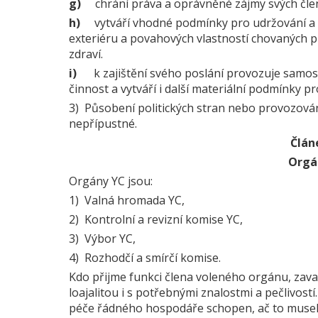
g)
chrání práva a oprávněné zájmy svých člen
h)
vytváří vhodné podmínky pro udržování a 
exteriéru a povahových vlastností chovaných p
zdraví.
i)
k zajištění svého poslání provozuje samo
činnost a vytváří i další materiální podmínky pr
3) Působení politických stran nebo provozování
nepřípustné.
Článe
Orgá
Orgány YC jsou:
1) Valná hromada YC,
2) Kontrolní a revizní komise YC,
3) Výbor YC,
4) Rozhodčí a smírčí komise.
Kdo přijme funkci člena voleného orgánu, zava
loajalitou i s potřebnými znalostmi a pečlivostí
péče řádného hospodáře schopen, ač to musel zji