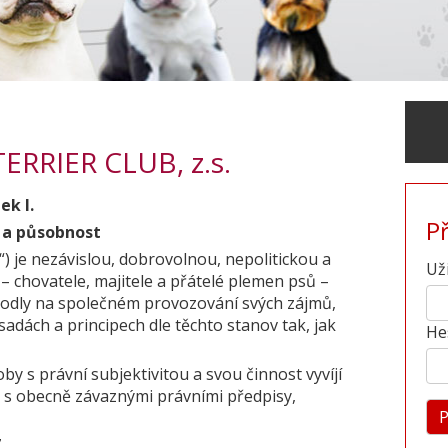
TERRIER CLUB, z.s.
ek I.
P
o a působnost
YC“) je nezávislou, dobrovolnou, nepolitickou a
Už
 – chovatele, majitele a přátelé plemen psů –
dohodly na společném provozování svých zájmů,
sadách a principech dle těchto stanov tak, jak
He
 s právní subjektivitou a svou činnost vyvíjí
u s obecně závaznými právními předpisy,
.