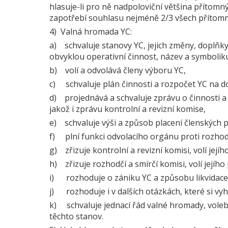
hlasuje-li pro ně nadpoloviční většina přítomnýc
zapotřebí souhlasu nejméně 2/3 všech přítomn
4) Valná hromada YC:
a) schvaluje stanovy YC, jejich změny, doplňk
obvyklou operativní činnost, název a symbolik
b) volí a odvolává členy výboru YC,
c) schvaluje plán činnosti a rozpočet YC na do
d) projednává a schvaluje zprávu o činnosti a
jakož i zprávu kontrolní a revizní komise,
e) schvaluje výši a způsob placení členských 
f) plní funkci odvolacího orgánu proti rozho
g) zřizuje kontrolní a revizní komisi, volí jejíh
h) zřizuje rozhodčí a smírčí komisi, volí jejího
i) rozhoduje o zániku YC a způsobu likvidace 
j) rozhoduje i v dalších otázkách, které si vy
k) schvaluje jednací řád valné hromady, volebn
těchto stanov.