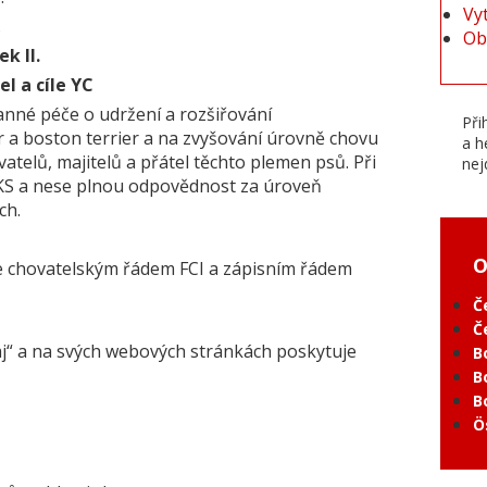
Vy
.
Ob
ek II.
el a cíle YC
anné péče o udržení a rozšiřování
Při
 a boston terrier a na zvyšování úrovně chovu
a h
vatelů, majitelů a přátel těchto plemen psů. Při
nej
 ČKS a nese plnou odpovědnost za úroveň
ch.
O
 se chovatelským řádem FCI a zápisním řádem
Č
Č
j“ a na svých webových stránkách poskytuje
B
B
B
Ö