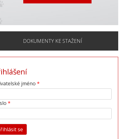
DOKUMENTY KE STAŽENÍ
řihlášení
ivatelské jméno
slo