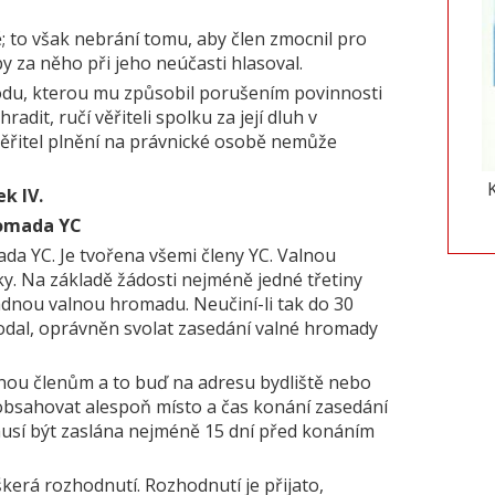
 to však nebrání tomu, aby člen zmocnil pro
y za něho při jeho neúčasti hlasoval.
odu, kterou mu způsobil porušením povinnosti
adit, ručí věřiteli spolku za její dluh v
věřitel plnění na právnické osobě nemůže
ek IV.
romada YC
da YC. Je tvořena všemi členy YC. Valnou
y. Na základě žádosti nejméně jedné třetiny
ádnou valnou hromadu. Neučiní-li tak do 30
odal, oprávněn svolat zasedání valné hromady
nou členům a to buď na adresu bydliště nebo
obsahovat alespoň místo a čas konání zasedání
usí být zaslána nejméně 15 dní před konáním
kerá rozhodnutí. Rozhodnutí je přijato,