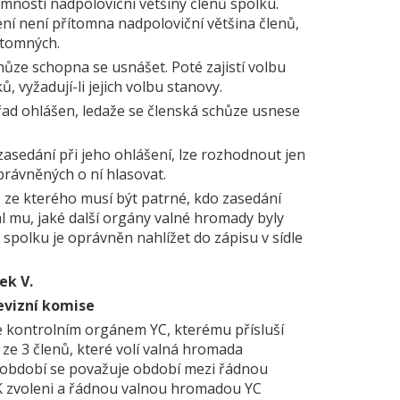
mnosti nadpoloviční většiny členů spolku.
ní není přítomna nadpoloviční většina členů,
ítomných.
chůze schopna se usnášet. Poté zajistí volbu
, vyžadují-li jejich volbu stanovy.
ořad ohlášen, ledaže se členská schůze usnese
zasedání při jeho ohlášení, lze rozhodnout jen
právněných o ní hlasovat.
, ze kterého musí být patrné, kdo zasedání
al mu, jaké další orgány valné hromady byly
n spolku je oprávněn nahlížet do zápisu v sídle
ek V.
revizní komise
 je kontrolním orgánem YC, kterému přísluší
 ze 3 členů, které volí valná hromada
ní období se považuje období mezi řádnou
K zvoleni a řádnou valnou hromadou YC