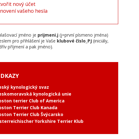
tvořit nový účet
novení vašeho hesla
hlašovací jméno je
prijmeni.j
(j=první písmeno jména)
eslem pro přihlášení je Vaše
klubové číslo_PJ
(iniciály,
dřív příjmení a pak jméno).
DKAZY
eský kynologický svaz
eskomoravská kynologická unie
oston terrier Club of America
oston Terrier Club Kanada
oston Terrier Club Švýcarsko
sterreichischer Yorkshire Terrier Klub