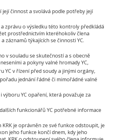
 její činnost a svolává podle potřeby její
a zprávu o výsledku této kontroly předkládá
žet prostřednictvím kteréhokoliv člena
 a záznamů týkajících se činnosti YC.
no v souladu se skutečností a s obecně
sneseními a pokyny valné hromady YC,
 YC v řízení před soudy a jinými orgány,
 pořadu jednání řádné či mimořádné valné
 výboru YC opaření, která považuje za
dalších funkcionářů YC potřebné informace
 KRK je oprávněn ze své funkce odstoupit, je
kon jeho funkce končí dnem, kdy jeho
at. KRK o odstoupení svého člena informuje