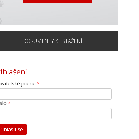
DOKUMENTY KE STAŽENÍ
řihlášení
ivatelské jméno
slo