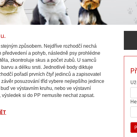
u.
 stejným způsobem. Nejdříve rozhodčí nechá
ch předvedení a pohyb, následně psy prohlédne
e těla, zkontroluje skus a počet zubů. U samců
 barvu a délku srsti. Jednotlivé body diktuje
P
ozhodčí pořadí prvních čtyř jedinců a zapisovatel
ávěr posuzování tříd vybere nejlepšího jedince
Už
buď ve výstavním kruhu, nebo ve výstavní
, výsledek si do PP nemusíte nechat zapsat.
He
PĚT