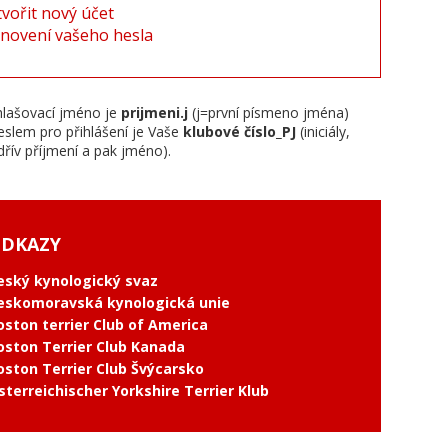
tvořit nový účet
novení vašeho hesla
hlašovací jméno je
prijmeni.j
(j=první písmeno jména)
eslem pro přihlášení je Vaše
klubové číslo_PJ
(iniciály,
dřív příjmení a pak jméno).
DKAZY
eský kynologický svaz
eskomoravská kynologická unie
oston terrier Club of America
oston Terrier Club Kanada
oston Terrier Club Švýcarsko
sterreichischer Yorkshire Terrier Klub