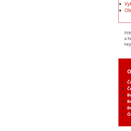
Vy
Ob
Při
a h
nej
O
Č
Č
B
B
B
Ö