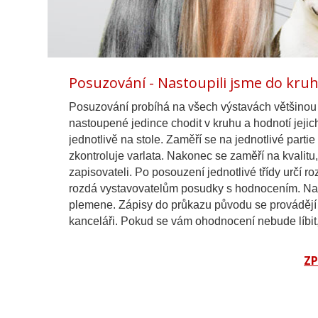
Posuzování - Nastoupili jsme do kruh
Posuzování probíhá na všech výstavách většinou
nastoupené jedince chodit v kruhu a hodnotí jeji
jednotlivě na stole. Zaměří se na jednotlivé parti
zkontroluje varlata. Nakonec se zaměří na kvalitu,
zapisovateli. Po posouzení jednotlivé třídy určí r
rozdá vystavovatelům posudky s hodnocením. Na z
plemene. Zápisy do průkazu původu se provádějí 
kanceláři. Pokud se vám ohodnocení nebude líbit
Z