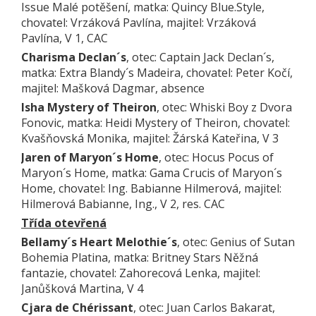
Issue Malé potěšení, matka: Quincy Blue.Style,
chovatel: Vrzáková Pavlína, majitel: Vrzáková
Pavlína, V 1, CAC
Charisma Declan´s
, otec: Captain Jack Declan´s,
matka: Extra Blandy´s Madeira, chovatel: Peter Kočí,
majitel: Mašková Dagmar, absence
Isha Mystery of Theiron
, otec: Whiski Boy z Dvora
Fonovic, matka: Heidi Mystery of Theiron, chovatel:
Kvašňovská Monika, majitel: Žárská Kateřina, V 3
Jaren of Maryon´s Home
, otec: Hocus Pocus of
Maryon´s Home, matka: Gama Crucis of Maryon´s
Home, chovatel: Ing. Babianne Hilmerová, majitel:
Hilmerová Babianne, Ing., V 2, res. CAC
Třída otevřená
Bellamy´s Heart Melothie´s
, otec: Genius of Sutan
Bohemia Platina, matka: Britney Stars Něžná
fantazie, chovatel: Zahorecová Lenka, majitel:
Janůšková Martina, V 4
Cjara de Chérissant
, otec: Juan Carlos Bakarat,