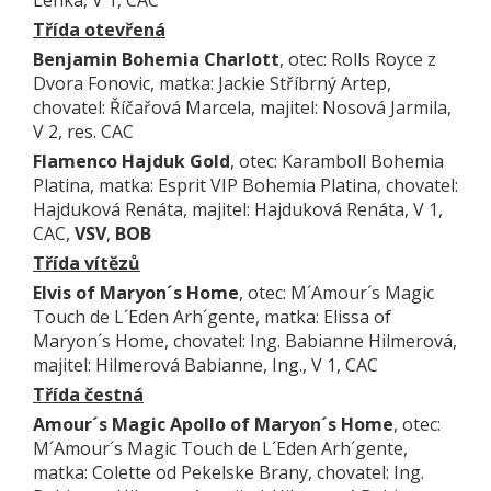
Lenka, V 1, CAC
Třída otevřená
Benjamin Bohemia Charlott
, otec: Rolls Royce z
Dvora Fonovic, matka: Jackie Stříbrný Artep,
chovatel: Říčařová Marcela, majitel: Nosová Jarmila,
V 2, res. CAC
Flamenco Hajduk Gold
, otec: Karamboll Bohemia
Platina, matka: Esprit VIP Bohemia Platina, chovatel:
Hajduková Renáta, majitel: Hajduková Renáta, V 1,
CAC,
VSV
,
BOB
Třída vítězů
Elvis of Maryon´s Home
, otec: M´Amour´s Magic
Touch de L´Eden Arh´gente, matka: Elissa of
Maryon´s Home, chovatel: Ing. Babianne Hilmerová,
majitel: Hilmerová Babianne, Ing., V 1, CAC
Třída čestná
Amour´s Magic Apollo of Maryon´s Home
, otec:
M´Amour´s Magic Touch de L´Eden Arh´gente,
matka: Colette od Pekelske Brany, chovatel: Ing.