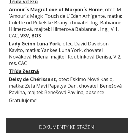
Třída vítězů
Amour´s Magic Love of Maryon´s Home
, otec: M
´Amour´s Magic Touch de L´Eden Arh´gente, matka:
Colette od Pekelske Brany, chovatel: Ing. Babianne
Hilmerová, majitel: Hilmerová Babianne , Ing., V 1,
CAC,
VSV, BOS
Lady Geinn Luna York
, otec: David Davidson
Kavito, matka: Yankee Luna York, chovatel:
Nováková Helena, majitel: Roubínková Denisa, V 2,
res. CAC
Třída čestná
Deisy de Chérissant,
otec: Eskimo Nové Kasio,
matka: Zeta Mavi Papatya Dan, chovatel: Benešová
Pavlína, majitel: Benešová Pavlína, absence
Gratulujeme!
DOKUMENTY KE STAŽENÍ