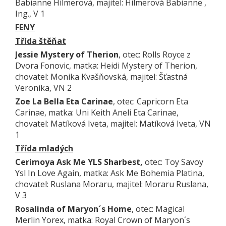
Babianne Hilmerová, majitel: Hilmerová Babianne ,
Ing., V 1
FENY
Třída štěňat
Jessie Mystery of Therion
, otec: Rolls Royce z
Dvora Fonovic, matka: Heidi Mystery of Therion,
chovatel: Monika Kvašňovská, majitel: Šťastná
Veronika, VN 2
Zoe La Bella Eta Carinae
, otec: Capricorn Eta
Carinae, matka: Uni Keith Aneli Eta Carinae,
chovatel: Matíková Iveta, majitel: Matíková Iveta, VN
1
Třída mladých
Cerimoya Ask Me YLS Sharbest,
otec: Toy Savoy
Ysl In Love Again, matka: Ask Me Bohemia Platina,
chovatel: Ruslana Moraru, majitel: Moraru Ruslana,
V 3
Rosalinda of Maryon´s Home
, otec: Magical
Merlin Yorex, matka: Royal Crown of Maryon´s