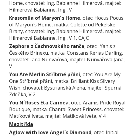
Home, chovatel: Ing. Babianne Hilmerová, majitel:
Hilmerová Babianne, Ing., V
Krasomila of Maryon´s Home
, otec: Hocus Pocus
of Maryon´s Home, matka: Colette od Pekelske
Brany, chovatel: Ing. Babianne Hilmerová, majitel:
Hilmerová Babianne, Ing., V 1, CAJC
Zephora z Čachnovského ranče
, otec: Yanis z
Českého Brinexu, matka: Constans Rerias Darling,
chovatel: Jana Nunvářová, majitel: Nunvářová Jana,
V
You Are Merlin Stříbrné přání
, otec: You Are My
One Stříbrné přání, matka: Brilliant Kiss Silvery
Wish, chovatel: Bystrianská Alena, majitel: Spurná
Zdeňka, V 2
You N´Roses Eta Carinea
, otec: Aramis Pride Royal
Boutique, matka: Chantal Sweet Princess, chovatel:
Matíková Iveta, majitel: Matíková Iveta, V 4
Mezitřída
Aglow with love Angel´s Diamond
, otec: Initial