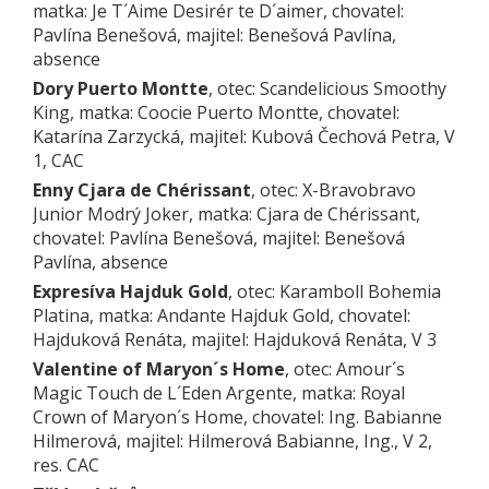
matka: Je T´Aime Desirér te D´aimer, chovatel:
Pavlína Benešová, majitel: Benešová Pavlína,
absence
Dory Puerto Montte
, otec: Scandelicious Smoothy
King, matka: Coocie Puerto Montte, chovatel:
Katarína Zarzycká, majitel: Kubová Čechová Petra, V
1, CAC
Enny Cjara de Chérissant
, otec: X-Bravobravo
Junior Modrý Joker, matka: Cjara de Chérissant,
chovatel: Pavlína Benešová, majitel: Benešová
Pavlína, absence
Expresíva Hajduk Gold
, otec: Karamboll Bohemia
Platina, matka: Andante Hajduk Gold, chovatel:
Hajduková Renáta, majitel: Hajduková Renáta, V 3
Valentine of Maryon´s Home
, otec: Amour´s
Magic Touch de L´Eden Argente, matka: Royal
Crown of Maryon´s Home, chovatel: Ing. Babianne
Hilmerová, majitel: Hilmerová Babianne, Ing., V 2,
res. CAC