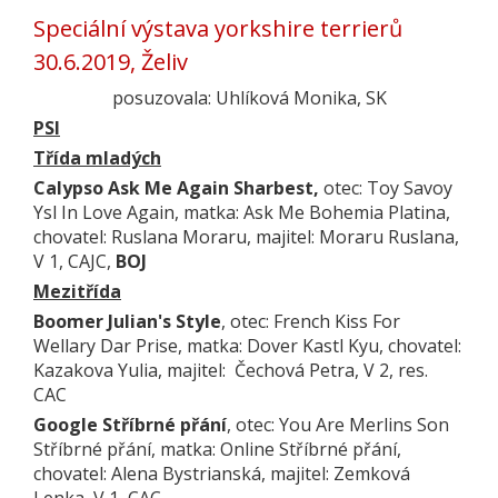
Speciální výstava yorkshire terrierů
30.6.2019, Želiv
posuzovala: Uhlíková Monika, SK
PSI
Třída mladých
Calypso Ask Me Again Sharbest,
otec: Toy Savoy
Ysl In Love Again, matka: Ask Me Bohemia Platina,
chovatel: Ruslana Moraru, majitel: Moraru Ruslana,
V 1, CAJC,
BOJ
Mezitřída
Boomer Julian's Style
, otec: French Kiss For
Wellary Dar Prise, matka: Dover Kastl Kyu, chovatel:
Kazakova Yulia, majitel: Čechová Petra, V 2, res.
CAC
Google Stříbrné přání
, otec: You Are Merlins Son
Stříbrné přání, matka: Online Stříbrné přání,
chovatel: Alena Bystrianská, majitel: Zemková