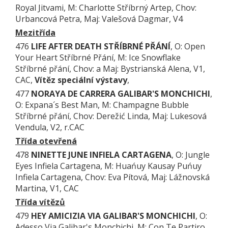
Royal Jitvami, M: Charlotte Stříbrný Artep, Chov:
Urbancová Petra, Maj: Valešová Dagmar, V4
Mezitřída
476
LIFE AFTER DEATH STŘÍBRNÉ PŘÁNÍ
, O: Open
Your Heart Stříbrné Přání, M: Ice Snowflake
Stříbrné přání, Chov: a Maj: Bystrianská Alena, V1,
CAC,
Vítěz speciální výstavy
,
477
NORAYA DE CARRERA GALIBAR'S MONCHICHI
,
O: Expana´s Best Man, M: Champagne Bubble
Stříbrné přání, Chov: Derežić Linda, Maj: Lukesová
Vendula, V2, r.CAC
Třída otevřená
478
NINETTE JUNE INFIELA CARTAGENA
, O: Jungle
Eyes Infiela Cartagena, M: Huańuy Kausay Puńuy
Infiela Cartagena, Chov: Eva Pítová, Maj: Lážnovská
Martina, V1, CAC
Třída vítězů
479
HEY AMICIZIA VIA GALIBAR'S MONCHICHI
, O:
Adesso Via Galibar's Monchichi, M: Con Te Partiro