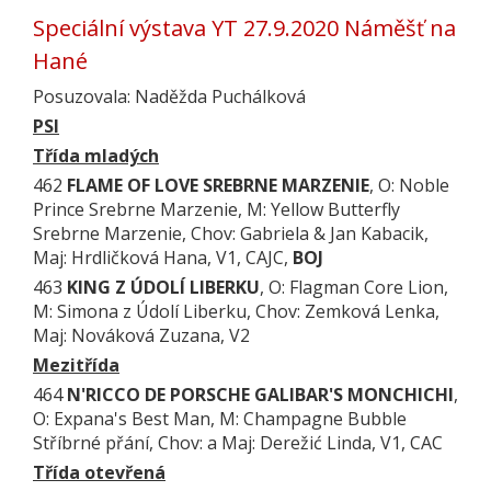
Speciální výstava YT 27.9.2020 Náměšť na
Hané
Posuzovala: Naděžda Puchálková
PSI
Třída mladých
462
FLAME OF LOVE SREBRNE MARZENIE
, O: Noble
Prince Srebrne Marzenie, M: Yellow Butterfly
Srebrne Marzenie, Chov: Gabriela & Jan Kabacik,
Maj: Hrdličková Hana, V1, CAJC,
BOJ
463
KING Z ÚDOLÍ LIBERKU
, O: Flagman Core Lion,
M: Simona z Údolí Liberku, Chov: Zemková Lenka,
Maj: Nováková Zuzana, V2
Mezitřída
464
N'RICCO DE PORSCHE GALIBAR'S MONCHICHI
,
O: Expana's Best Man, M: Champagne Bubble
Stříbrné přání, Chov: a Maj: Derežić Linda, V1, CAC
Třída otevřená