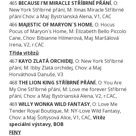
465
BECAUSE I'M MIRACLE STŘÍBRNÉ PŘÁNÍ
, O:
New York Stříbrné přání, M: Xmas Miracle Stříbrné
přání Chov: a Maj: Bystrianská Alena, V1, CAC
466
MAJESTIC OF MARYON`S HOME
, O: Hocus
Pocus of Maryon`s Home, M: Elizabeth Bello Piccolo
Cane, Chov: Bibianne Hilmerová, Maj: Maršálová
Irena, V2, r.CAC
Třída vítězů
467
KAYO ZLATÁ ORCHIDEJ
, O: New York Stříbrné
přání, M: Ibby Zlatá orchidej, Chov: a Maj:
Horváthová Danuše, V3
468
THE LION KING STŘÍBRNÉ PŘÁNÍ
, O: You Are
My One Stříbrné přání, M: Love me forever Stříbrné
přání, Chov: a Maj: Bystrianská Alena, V2, r.CAC,
469
WILLY WONKA WILD FANTASY
, O: Love Me
Tender Royal Boutique, M: NY-Love Wild Fantasy,
Chov: a Maj: Šoltysová Alice, V1, CAC,
Vítěz
speciální výstavy, BOB
FENY