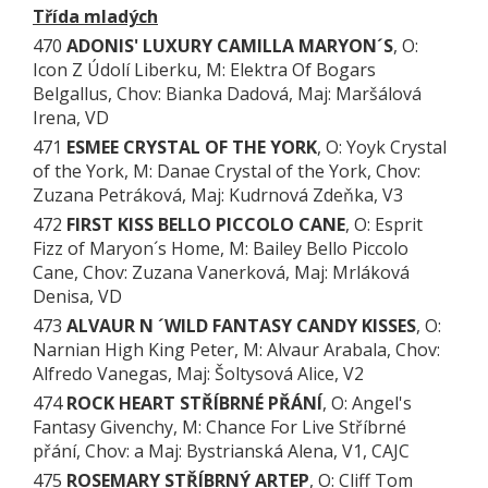
Třída mladých
470
ADONIS' LUXURY CAMILLA MARYON´S
, O:
Icon Z Údolí Liberku, M: Elektra Of Bogars
Belgallus, Chov: Bianka Dadová, Maj: Maršálová
Irena, VD
471
ESMEE CRYSTAL OF THE YORK
, O: Yoyk Crystal
of the York, M: Danae Crystal of the York, Chov:
Zuzana Petráková, Maj: Kudrnová Zdeňka, V3
472
FIRST KISS BELLO PICCOLO CANE
, O: Esprit
Fizz of Maryon´s Home, M: Bailey Bello Piccolo
Cane, Chov: Zuzana Vanerková, Maj: Mrláková
Denisa, VD
473
ALVAUR N ´WILD FANTASY CANDY KISSES
, O:
Narnian High King Peter, M: Alvaur Arabala, Chov:
Alfredo Vanegas, Maj: Šoltysová Alice, V2
474
ROCK HEART STŘÍBRNÉ PŘÁNÍ
, O: Angel's
Fantasy Givenchy, M: Chance For Live Stříbrné
přání, Chov: a Maj: Bystrianská Alena, V1, CAJC
475
ROSEMARY STŘÍBRNÝ ARTEP
, O: Cliff Tom