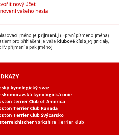
tvořit nový účet
novení vašeho hesla
hlašovací jméno je
prijmeni.j
(j=první písmeno jména)
eslem pro přihlášení je Vaše
klubové číslo_PJ
(iniciály,
dřív příjmení a pak jméno).
DKAZY
eský kynologický svaz
eskomoravská kynologická unie
oston terrier Club of America
oston Terrier Club Kanada
oston Terrier Club Švýcarsko
sterreichischer Yorkshire Terrier Klub