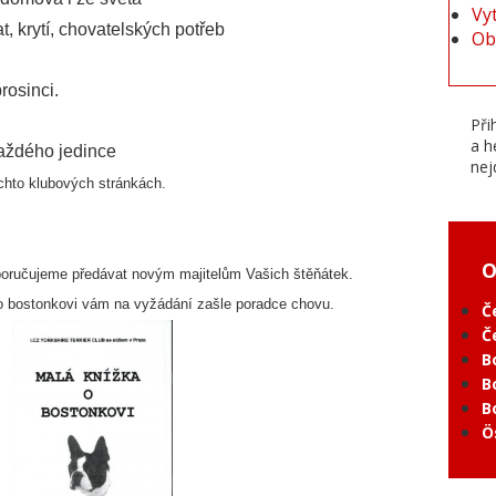
Vy
t, krytí, chovatelských potřeb
Ob
rosinci.
Při
a h
aždého jedince
nej
chto klubových stránkách.
O
oporučujeme předávat novým majitelům Vašich štěňátek.
 o bostonkovi vám na vyžádání zašle poradce chovu.
Č
Č
B
B
B
Ö