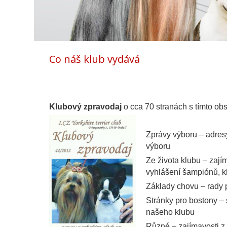
Co náš klub vydává
Klubový zpravodaj
o cca 70 stranách s tímto o
Zprávy výboru – adresy,
výboru
Ze života klubu – zají
vyhlášení šampiónů, 
Základy chovu – rady p
Stránky pro bostony – 
našeho klubu
Různé – zajímavosti z