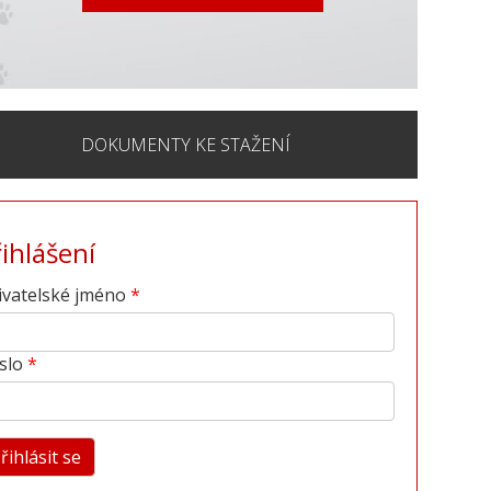
DOKUMENTY KE STAŽENÍ
řihlášení
ivatelské jméno
slo