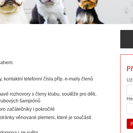
bsahem:
P
 kontaktní telefonní čísla příp. e-maily členů
Už
mavé rozhovory s členy klubu, soutěže pro děti,
He
klubových šampiónů
ro začátečníky i pokročilé
stránky věnované plemeni, které je součástí
 domova i ze světa