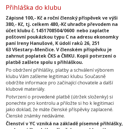
Přihláška do klubu
Zápisné 100,- Kč a roční členský příspěvek ve výši
380,- Kč, tj. celkem 480,-Kč uhraďte převodem na
účet klubu č. 1451708504/0600 nebo zaplaťte
poštovní poukázkou typu C na adresu ekonomky
paní Ireny Hanušové, K údolí raků 26, 251
63 Všestary–Menčice. V členském příspěvku je
zahrnut poplatek ČKS a ČMKU. Kopii potvrzení o
platbě zašlete spolu s přihláškou.
Po obdržení přihlášky, platby a schválení výborem
klubu Vám zašleme legitimaci klubu. Současně
obdržíte informace pro začínající chovatele a další
klubové materiály.
Potvrzení o provedené platbě (útržek složenky) si
ponechte pro kontrolu a přiložte si ho k legitimaci
jako doklad, že máte členské příspěvky zaplacené.
Členské známky nedáváme.
Členství v YC vzniká na základě písemné přihlášky,