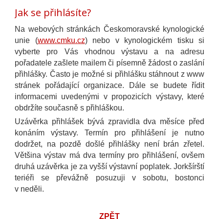
Jak se přihlásíte?
Na webových stránkách Českomoravské kynologické
unie (
www.cmku.cz
) nebo v kynologickém tisku si
vyberte pro Vás vhodnou výstavu a na adresu
pořadatele zašlete mailem či písemně žádost o zaslání
přihlášky. Často je možné si přihlášku stáhnout z www
stránek pořádající organizace. Dále se budete řídit
informacemi uvedenými v propozicích výstavy, které
obdržíte současně s přihláškou.
Uzávěrka přihlášek bývá zpravidla dva měsíce před
konáním výstavy. Termín pro přihlášení je nutno
dodržet, na pozdě došlé přihlášky není brán zřetel.
Většina výstav má dva termíny pro přihlášení, ovšem
druhá uzávěrka je za vyšší výstavní poplatek. Jorkšírští
teriéři se převážně posuzuji v sobotu, bostonci
v neděli.
ZPĚT